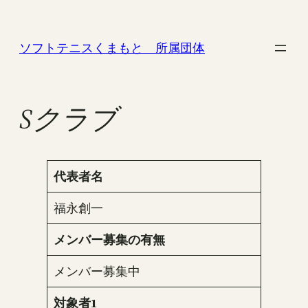
内
容
ソフトテニスくまもと 所属団体
を
ス
キ
ッ
Sクラブ
プ
代表者名
福永創一
メンバー募集の有無
メンバー募集中
対象者1